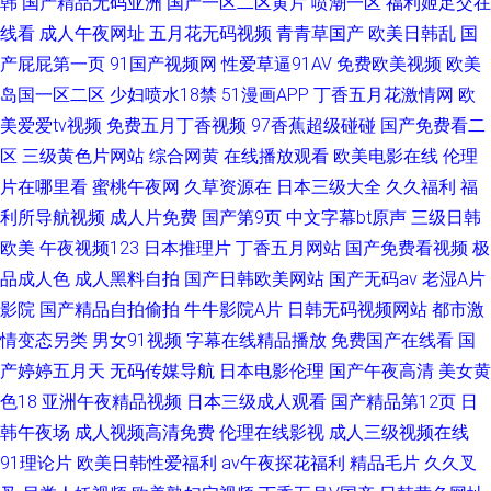
韩
国产精品无码亚洲
国产一区二区黄片
喷潮一区
福利姬足交在
线看
成人午夜网址
五月花无码视频
青青草国产
欧美日韩乱
国
产屁屁第一页
91国产视频网
性爱草逼91AV
免费欧美视频
欧美
岛国一区二区
少妇喷水18禁
51漫画APP
丁香五月花激情网
欧
美爱爱tv视频
免费五月丁香视频
97香蕉超级碰碰
国产免费看二
区
三级黄色片网站
综合网黄
在线播放观看
欧美电影在线
伦理
片在哪里看
蜜桃午夜网
久草资源在
日本三级大全
久久福利
福
利所导航视频
成人片免费
国产第9页
中文字幕bt原声
三级日韩
欧美
午夜视频123
日本推理片
丁香五月网站
国产免费看视频
极
品成人色
成人黑料自拍
国产日韩欧美网站
国产无码av
老湿A片
影院
国产精品自拍偷拍
牛牛影院A片
日韩无码视频网站
都市激
情变态另类
男女91视频
字幕在线精品播放
免费国产在线看
国
产婷婷五月天
无码传媒导航
日本电影伦理
国产午夜高清
美女黄
色18
亚洲午夜精品视频
日本三级成人观看
国产精品第12页
日
韩午夜场
成人视频高清免费
伦理在线影视
成人三级视频在线
91理论片
欧美日韩性爱福利
av午夜探花福利
精品毛片
久久叉