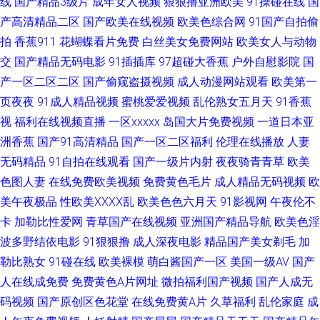
线
国产精品3级片
成年女人视频
狠狠撸亚洲欧美
91操碰在线
国
国产精品在线久久 91香蕉综合操网 中文字幕188 深夜色情污网址 欧美激情
产高清精品二区
国产欧美在线视频
欧美色综合网
91国产自拍偷
拍
香蕉911
花蝴蝶看片免费
白丝美女免费网站
欧美女人与动物
综合素质 韩日夫妻aV 91女生视频 91国产黑丝短片 日日操男人天堂 久久超
交
国产精品无码电影
91插插库
97超碰大香蕉
户外自慰影院
国
产一区二区二区
国产偷窥盗摄视频
成人动漫网站观看
欧美第一
碰在线公开 www成人在线 91超碰porn 91丝袜传媒视频网站 大香蕉AV片 91
页夜夜
91成人精品视频
蜜桃爱爱视频
乱伦熟女五月天
91香蕉
视
福利在线视频直播
一区xxxxx
岛国大片免费视频
一道日本亚
无码人妻传谋tv 亚洲色色婷婷 手机av网址在线 大香蕉老司机大香蕉 91淫淫
洲香蕉
国产91高清精品
国产一区二区福利
伦理在线播放
人妻
影院 天堂色色 97资源站在线在线 91亚洲精华 91白丝国产在线 亚洲欧美福
无码精品
91自拍在线观看
国产一级片内射
夜夜骑青青草
欧美
色图人妻
在线免费欧美视频
免费黄色毛片
成人精品无码视频
欧
利导航 先锋影音AV无码资源 日韩欧美大陆熟女偷拍 五月天色日韩 色五月影
美午夜极品
性欧美ⅩⅩⅩⅩ乱
欧美色色六月天
91影视网
午夜伦不
卡
加勒比性爱网
青草国产在线视频
亚洲国产精品导航
欧美色淫
音综合 四虎国产精品色色av 色片网址 青青草午夜视频 婷婷成人综合网 黄色
波多野结依电影
91狠狠撸
成人深夜电影
精品国产美女剃毛
加
勒比熟女
91碰在线
欧美裸模
萌白酱国产一区
美国一级AV
国产
a网站在线看3 欧美日韩网站 欧美曰批 久草在线免费av 浮力屁屁草影院 92福
人在线成免费
免费黄色A片网址
微拍福利国产视频
国产人成无
码视频
国产原创区色花堂
在线免费黄A片
久草福利
乱伦家庭
成
利视频导航 91极品福利 91成长人版网 人妖系列伪娘视频网站 东方av发布网