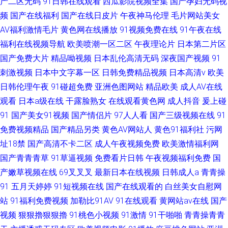
产二区无码
91日韩在线观看
西瓜影院视频全集
国产孕妇无码视
频
国产在线福利
国产在线日皮片
午夜神马伦理
毛片网站美女
AV福利激情毛片
黄色网在线播放
91视频免费在线
91午夜在线
福利在线视频导航
欧美喷潮一区二区
午夜理论片
日本第二片区
国产免费大片
精品呦视频
日本乱伦高清无码
深夜国产视频
91
刺激视频
日本中文字幕一区
日韩免费精品视频
日本高清v
欧美
日韩伦理午夜
91碰超免费
亚洲色图网站
精品欧美
成人AV在线
观看
日本a级在线
干露脸熟女
在线观看黄色网
成人抖音
爰上碰
91
国产美女91视频
国产情侣片
97人人看
国产三级视频在线
91
免费视频精品
国产精品另类
黄色AV网站人
黄色91福利社
污网
址18禁
国产高清不卡二区
成人午夜视频免费
欧美激情福利网
国产青青青草
91草逼视频
免费看片日韩
午夜视频福利免费
国
产嫩草视频在线
69叉叉叉
最新日本在线视频
日韩成人a
青青操
91
五月天婷婷
91短视频在线
国产在线观看的
白丝美女自慰网
站
91福利免费视频
加勒比91AV
91在线观看
黄网站av在线
国产
视频
狠狠擼狠狠擼
91桃色小视频
91激情
91干啪啪
青青操青青