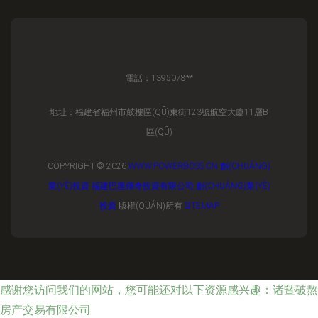
電話：1395078**
地址：福建省福州市鼓樓區(QŪ)東街123號航空大廈11層B
區(QŪ)
COPYRIGHT © 2026
WWW.POWERBOSS.CN
創(CHUÀNG)
業(YÈ)投資
福建巴厘傳奇投資有限公司
創(CHUÀNG)業(YÈ)
投資
版權(QUÁN)所有
SITEMAP
感谢您访问我们的网站，您可能还对以下资源感兴趣：诸暨破熬
房产交易有限公司