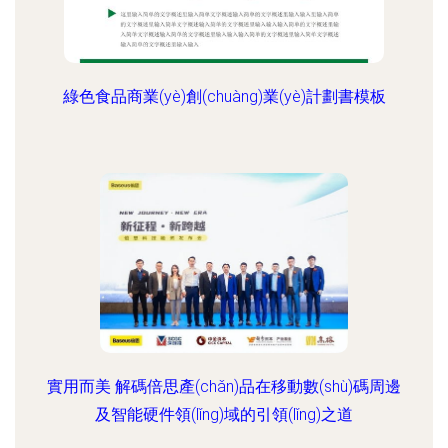
綠色食品商業(yè)創(chuàng)業(yè)計劃書模板
實用而美 解碼倍思產(chǎn)品在移動數(shù)碼周邊
及智能硬件領(lǐng)域的引領(lǐng)之道