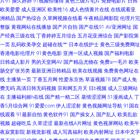
片91
操久婷婷
91视频你懂得
黄色三级片毛片
免费电影片
日韩
欧美爱爱
成人亚洲区
欧美性16
成人色情黄片在线
在线观看亚
国在线 亚洲欧美啪啪免费视频 91香蕉鹿鹿污91 九九精品九九 欧美性爱1区
洲精品
国产热综合
久草网视频在线看
午夜精品网影院
伦理片完
亚洲主播国产 蜜臀三网站 亚洲第一夜 91人妻草 超碰在线910 国內操逼在线
整版
黄视网站在线播放
国产片自拍
国产在线91
AV亚洲网址
国
产经典三级在线
丁香婷婷五月综合
五月花亚洲综合
国产影院第
日韩综合视频专区 www九九热 五月天综合影院 91视频免费观看18 东方AV
一页
乱码欧美孕交
超碰在线艹
日本在线护士
黄色三级免费网址
香港电影伦理片
91黄色电影
亚洲一区成人视频
国产福利电影
在线直播 少妇14p 91九色韩国 老湿机试看福利社试看 日韩精品视频播放成
日韩成人影片
男的天堂网AV
国产精品尤物在
免费a一毛片
欧美
肠交扩张另类
最新亚洲日韩精品
欧美在线视频
免费黄色网址在
人 成全大全大全免费 欧洲视频 91黄香蕉 成人性交片免费看 青青狠狠人人91
线
主播第一页
丁香五月网
性爱东京热
草逼视频78
国产成人免
费无码
高清日韩无码视频
宗和网五月天
日b视频
成人三级网站
中文字幕有码无码 大香蕉伊人99 俺去也五月天 狼人妞妞干 91拍拍拍在线 福
在
主播福利姬h在线
国产精一精二区
基情涩涩网
51漫画成人
丁
利姬网站AV 四虎久久 av岛国制服诱惑 人妖社区午夜剧场 91看女 AV偷拍天
香5月综合网
91爱爱com
伊人涩涩射
黄色视频网址导航
91国在
线观看
91最新自拍
黄色软件91
国产操女人
国产乱人
欧美乱欲
堂 国产主页 蜜桃在线久草 午夜传媒 91大神论理少妇 91性爱视频 黑料AV网
视频
超碰吃瓜
久草涩涩
最新在线A片网址
黄色视屏网站
欧美午
夜寂寞影院
新视觉影视
成人写真福利
欧美内射网址
日本中文字
站在线观看 婷婷超碰97在线 91www涩色 91视频在线观看免费 黑丝www国