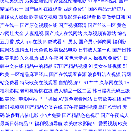
夜宅男免费
另类亚洲色情
家庭乱伦理电影
91草B草B视频
国产
精品视频入口 影音先锋黑丝高跟 四虎青青WWW 最新伦理片av 国产第123页
精品熟女一
国产巨乳在线观看
四虎免费91
国内精品无码短片
超碰成人操操
欧美猛交视频
西瓜影院在线观看
欧美做受日韩
国
欧美性爱一级在线观看 91视频高清免费在线播放 九一在线观看 久草福利资
产在线一
国产原创视频在线
国产视频高清
国产丝袜一区
黄色
av网址大全
人妻乱视
国产成人在线网站
久草视频资源站
综合
源在玷 九九精品免费视频 狼友视频91视频 日韩国产欧美性爱免费 色涩亚洲
五月香
成人app在线
四虎试看
91男女
国产男小鲜肉同
福利影
院网站
激情五月天色色
欧美极品电影
日韩成人第一页
国产日韩
人人爱av网 久久福利一二区 亚洲久久 91视频网址大全 99久久在线 韩日亚洲
欧美电影
久久机热
成人午夜网
黄色天堂男人
操视频免费91
日
韩中文在线
精品中的精品
97国产精品视频
91美女在线视频
51
欧美 久久九九 福利二区第一页 成人传媒视频网站大全 AV直通车永久网站 91
欧美
一区精品麻豆经典
国产在线观看资源
波多野洁衣视频
污网
网站在线观看18 91在线色 99热碰碰热精品 91中韩大片 97自拍97在线视频
站免费看
特级欧美在线观看
自拍视频91
91艹艹
久草网在线
18
福利影院
老司机蜜桃在线
成人精品一区二区
韩日爆乳无码三级
俺去的综合网站 欧美另类TV 伊人在线6 91人妻激情视频 草莓视频网站18 四
欧美伦理电影网站
艹艹操操
AV黄色观看网站
日韩欧美在线国产
新91视频网
国产精品分类在线
97午夜福利视频
岛国AV动作无
虎yy2 91cn中文字幕在线 91真人实操 av高潮亚洲 99性网 99热青青草 91在
码
波多野吉依电影
小h片免费
国产精品色色视屏
国产午夜成人
最新日韩精品
91福利视频导航
欧美喷水影院
91爱爱视频
欧美
线视频资源 91熊猫免费看黄 91午夜成人 91自慰凤楼 成人吃瓜资源在线 高