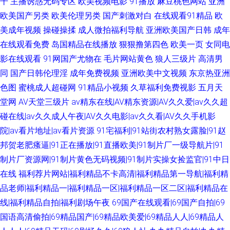
干
主播诱惑无码专区
欧美视频电影
91播放
麻豆桃色网站
亚洲
欧美国产另类
欧美伦理另类
国产刺激对白
在线观看91精品
欧
美成年视频
操碰操揉
成人微拍福利导航
亚洲欧美国产日韩
成年
在线观看免费
岛国精品在线播放
狠狠撸第四色
欧美一页
女同电
影在线观看
91网国产尤物在
毛片网站黄色
狼人三级片
高清男
同
国产日韩伦理淫
成年免费视频
亚洲欧美中文视频
东京热亚洲
色图
蜜桃成人超碰网
91精品小视频
久草福利免费视影
五月天
堂网
AV天堂三级片
av精东在线|AV精东资源|AV久久爱|av久久超
碰在线|av久久成人午夜|AV久久电影|av久久看|AV久久手机影
院|av看片地址|av看片资源
91宅福利|91站街农村熟女露脸|91赵
邦贺老肥瘙逼|91正在播放|91直播欧美|91制片厂一级导航片|91
制片厂资源网|91制片黄色无码视频|91制片实操女捡监官|91中日
在线
福利荐片网站|福利精品不卡高清|福利精品第一导航|福利精
品老师|福利精品一|福利精品一区|福利精品一区二区|福利精品在
线|福利精品自拍|福利剧场午夜
69国产在线观看|69国产自拍|69
国语高清偷拍|69精品国产|69精品欧美爱|69精品人人|69精品人