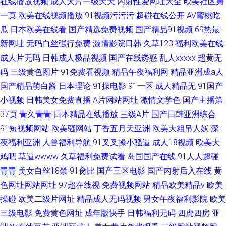
在线播放视频
成人大片一级天天
内射性爱网址大全
欧美社区第
一页
欧美在线视频播放
91视频污污污
超碰在线公开
AV蜜桃吃
瓜
日本欧美在线看
国产精选免费视频
国产精品91视频
69热最
新网址
无码白丝强行免费
激情影院日韩
久草123
福利欧美在线
成人片无码
日韩成人极品视频
国产在线诱惑
乱人xxxxx
超黄无
码
三级黄色图片
91免费看视频
精品午夜福利网
精品亚洲成a人
国产精品萌白酱
日本理论
91操电影
91一区
成人精品无
91国产
小视频
日韩美女免费直播
A片网站网址
激情文学色
国产主播第
37页
青久青青
日本精品在线播放
三级A片
国产日韩亚洲综合
91短视频网站
欧美骚网站
丁香五月天亚洲
欧美大粗吊人妖
深
夜福利亚洲
人兽福利导航
91叉叉操小骚逼
成人18视频
欧美大
鸡吧
草逼wwww
久草福利免费试看
岛国国产在线
91人人超碰
青青
美女白丝18禁
91肏比
国产三区电影
国产内射后入在线
黄
色网址网站网址
97超在线视
免费视频网站
精品欧美精品v
欧美
操碰
欧美二级片网址
精品成人无码视频
男女午夜福利影院
欧美
三级电影
免费黄色网址
成年版快手
日韩福利无码
四虎四房
亚