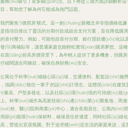
服務(wù)吸引了眾多關(guān)注。以下將從三個方面詳細解析這
項目，幫助您了解為何它能成為熱門話題。
我們聚焦‘3價買房’模式。這一創(chuàng)新概念并非指價格低廉
而是指項目推出了靈活的分期付款或組合支付方案，旨在降低購
的首付壓力。例如，可能包括首付分期、銀行貸款優(yōu)化以
發(fā)商補貼等，讓普通家庭也能輕松實現(xiàn)購房夢想。這
在當(dāng)前高房價背景下，為年輕人提供了更多機會，但購房
仔細閱讀合同條款，確保自身財務(wù)安全。
公寓位于科學(xué)城核心區(qū)域，交通便利、配套設(shè)施
，強調(diào)‘能住一輩子’的設(shè)計理念。這體現(xiàn)在建筑
zhì)量高、戶型多樣化，以及社區(qū)環(huán)境的可持續(xù)規(gu
上。科學(xué)城作為高新技術(shù)產(chǎn)業(yè)聚集地，周
(xué)校、醫(yī)院和商業(yè)中心，適合長期居住。公寓內(nèi)
用節(jié)能環(huán)保材料，確保居住舒適度，同時社區(qū)綠化
高，營造出宜居氛圍。對于追求穩(wěn)定生活的家庭來說，這