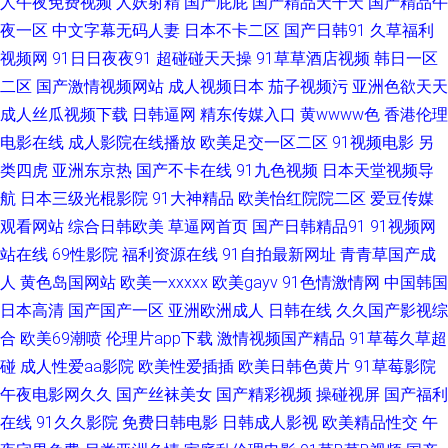
人午夜免费视频
人妖射精
国产屁屁
国产精品天干天
国产精品午
在线 91视频熟女 92AV免费看 亚洲αv二区 久久亚州视频 91最新视频在线观
夜一区
中文字幕无码人妻
日本不卡二区
国产日韩91
久草福利
视频网
91日日夜夜91
超碰碰天天操
91草草酒店视频
韩日一区
看 91pron视频在线 91po顶级 91豆花官网 91夫妻海角论坛 www青青草AV线
二区
国产激情视频网站
成人视频日本
茄子视频污
亚洲色欲天天
成人丝瓜视频下载
日韩逼网
精东传媒入口
黄wwww色
香港伦理
国产成人精品欧 国产一区二 九1网页免费版 蜜臀AV福利 夜夜涩日韩好涩夜
电影在线
成人影院在线播放
欧美足交一区二区
91视频电影
另
类四虎
亚洲东京热
国产不卡在线
91九色视频
日本天堂视频导
夜撸 91国产极品丝袜女 91精品论理 97资源共享 91视频完整版 91蝌蚪色情
航
日本三级光棍影院
91大神精品
欧美怡红院院二区
爱豆传媒
观看网站
综合日韩欧美
草逼网首页
国产日韩精品91
91视频网
91牛视频网址 91大神看片网 TS国产视频在线看 97香焦 成人不卡a12 国产精
站在线
69性影院
福利资源在线
91自拍最新网址
青青草国产成
品午夜av 豆花视频91在线观看 玖玖偷拍网 欧美日韩国产激情视频 精品在线
人
黄色岛国网站
欧美一xxxxx
欧美gayv
91色情激情网
中国韩国
日本高清
国产国产一区
亚洲欧洲成人
日韩在线
久久国产影视综
超碰久 精品少妇一区二区 日本不卡一区 人人乐人人爽 日本a阿v免费视频 日
合
欧美69潮喷
伦理片app下载
激情视频国产精品
91草莓久草超
碰
成人性爱aa影院
欧美性爱插插
欧美日韩色黄片
91草莓影院
本亚洲国产婷婷 四虎影库www麻豆 日韩无螥 日韩操逼一区二区 日本三级
午夜电影网久久
国产丝袜美女
国产精彩视频
操碰视屏
国产福利
在线
91久久影院
免费日韩电影
日韩成人影视
欧美精品性交
午
com 有码se 豆花wwwAVcom 大香蕉草伊人 91香蕉传媒 91九色蚪窝人妻 91