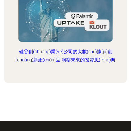
硅谷創(chuàng)業(yè)公司的大數(shù)據(jù)創
(chuàng)新產(chǎn)品 洞察未來的投資風(fēng)向