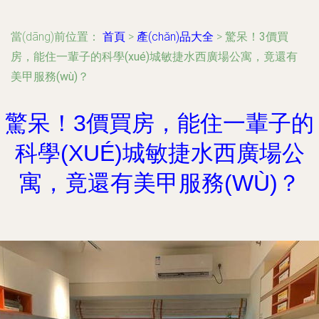
當(dāng)前位置：
首頁
>
產(chǎn)品大全
>
驚呆！3價買
房，能住一輩子的科學(xué)城敏捷水西廣場公寓，竟還有
美甲服務(wù)？
驚呆！3價買房，能住一輩子的
科學(XUÉ)城敏捷水西廣場公
寓，竟還有美甲服務(WÙ)？