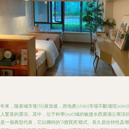
年來，隨著城市發(fā)展加速，房地產(chǎn)市場不斷涌現(xiàn)
人驚喜的選項。其中，位于科學(xué)城的敏捷水西廣場公寓項
是一個典型代表，它以獨特的‘3價買房’模式、長久居住特性及增