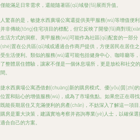
僅能滿足日常需求，還能隨著區(qū)域發(fā)展而升值。
人驚喜的是，敏捷水西廣場公寓還提供美甲服務(wù)等增值便
并非傳統(tǒng)住宅項目的標配，但它反映了開發(fā)商對現(xiàn
生活方式的洞察。美甲服務(wù)可能作為社區(qū)配套的一部分
(shè)置在公共區(qū)域或通過合作商戶提供，方便居民在居住
受生活便利。類似的服務(wù)還可能包括健身中心、咖啡廳等
升了整體居住體驗，讓家不僅是一個休息場所，更是放松和社交
空間。
捷水西廣場公寓憑借創(chuàng)新的購房模式、優(yōu)質(zhì)
位置和貼心的增值服務(wù)，成為了市場焦點。如果您正在尋
既能長期居住又充滿便利的房產(chǎn)，不妨深入了解這一項目
購房是重大決策，建議實地考察并咨詢專業(yè)人士，以確保選
最適合自己的方案。