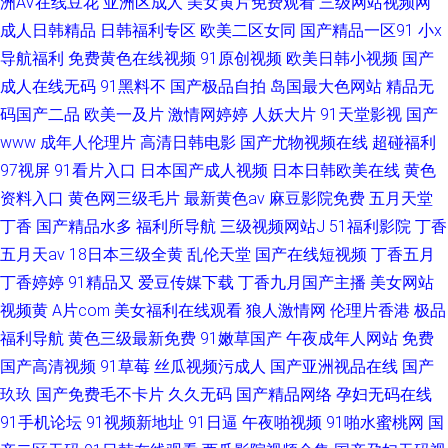
洲AV在线豆花
亚洲区成人
美女黄片免费观看
三级网站视频网
成人日韩精品
日韩福利专区
欧美二区女同
国产精品一区91
小x
导航福利
免费黄色在线视频
91原创视频
欧美日韩小视频
国产
成人在线无码
91黑料不
国产极品自拍
岛国最大色网站
精品无
码国产二品
欧美一及片
激情网婷婷
人妖大片
91天堂影视
国产
www
成年人伦理片
高清日韩电影
国产尤物视频在线
超碰福利
97视屏
91看片入口
日本国产成人视频
日本日韩欧美在线
黄色
资料入口
黄色网三级毛片
最新黄色av
麻豆影院免费
五月天堂
丁香
国产精品水多
福利所导航
三级视频网站J
51福利影院
丁香
五月天av
18日本三级全黄
乱伦天堂
国产在线短视频
丁香五月
丁香婷婷
91精品又
爱豆传媒下载
丁香九月国产主播
美女网站
视频黄
A片com
美女福利在线观看
狼人激情网
伦理片香港
极品
福利导航
黄色三级最新免费
91嫩草国产
午夜成年人网站
免费
国产高清视频
91草莓
丝瓜视频污成人
国产亚洲视品在线
国产
玖玖
国产免费毛不卡片
久久无码
国产精品网络
孕妇无码在线
91手机论坛
91视频新地址
91日逼
午夜啪视频
91啪水蜜桃网
国