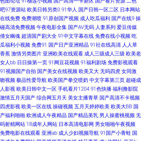
色图论坛
91榴莲小视频
国产高清一卡新区
国产看片资源
二色
吧97资源站
欧美日韩另类0
91华人
国产日韩一区二区
日本网站
清无码动漫18 福利片200 国产超碰人人肏 91乱子伦国产乱 国产精品九一九
在线免费
免费潮喷
91原创国产视频
成人吃瓜福利
国产在线9
操
九 青娱乐福利导航91 伊人大香久久网 91福利官网 99国产视频 成人福利网
碰高清免费视频
午夜电影全集
国产AV无码
人妻系列
爱豆传媒
倩女幽魂
超清国产剧大全
91中文字幕在线
免费在线小视频
吃
站导航 国产精品久久情趣酒店 无码素人福利 精品国产视色 日本黑料精品天
瓜福利小视频
免费91
国产日产亚洲精品
91社在线高清
人人草
香蕉
激情另类图片
亚洲欧美在线观看
成人三级成人三级
欧美老
堂0 日日夜夜伊人人人乐 午夜剧场体验一分钟 亚洲美女Av网 91视频人人 国
女人bb
日日操第一页
91网豆花视频
91福利剧场
免费影视观看
91视频国产自拍
国产美女在线视频
欧美又大
无码四虎
女同激
产福利AAV 深爱网伊人成人在线 91视屏黄色 国产成人免费福利 欧美性精品
吻视频
极品性爱导航
欧美国产拳交喷奶
中文字幕第三页
超碰成
一区 91传媒色频 99热无码导航 久久亚洲 无码久久网 91vv在线 肏欧美多区
人影视
欧美日韩中文一区
手机看片1204
91色快播
福利撸影院
激情五月天国产
综合网五月天
美女主播青草
国产高清不卡视频
精品一二三系列AV 日本小视免费 淫网av 91破处视频 成人自慰 后入黑丝 久
四虎影视
欧美一区在线
操碰视频
五月天婷婷欧美
欧美大BB
国
产福利啪啪
欧洲成人午夜精品
国产精品美乳
男人操蜜桃视频
无
久嫩草精品视频 欧韩美女成人视频 欧美精品久久乱 浮力影院久久 亚洲成人
码射精网站
18成年人网站
日本高清电影网
男女啪啪午夜视频
免费电影在线观看
亚洲ab
成人少妇视频导航
91国产小青蛙
国
无码懂色 91快操 91婬黄看大片 丁香在线一区二区三区 久草免费资源站 香蕉