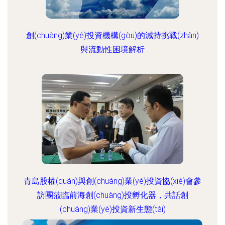
創(chuàng)業(yè)投資機構(gòu)的減持挑戰(zhàn)
與流動性困境解析
青島股權(quán)與創(chuàng)業(yè)投資協(xié)會參
訪團蒞臨前海創(chuàng)投孵化器，共話創
(chuàng)業(yè)投資新生態(tài)