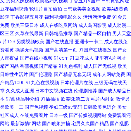
叉
另类人妖视频
欧美熟妇穴视频
丁香五月V国产
日韩黄色网址
豆花福利视频
轮理片自拍偷拍
日韩欧美美女视频
欧美A级黄色
影院
丁香影视五月花
福利视频电影久久
污污污污免费
91金典
免费
欧美三级日本
成人在线吃瓜网站
成人岛国影院
成人动漫二
区三区
久草在线最新
日韩精品推荐
国产精品一区自拍
男人天堂
a片123
另类视频欧美
国产在线直播
亚洲卡一卡二
成人在线免
费看黄
操操无码视频
国产高清第一页
91国产在线播放
国产女
人夜夜做
国产在线小视频
91com
91豆花成人
哪里有A片网址
精产国品
香蕉视频国产精品
91九色福利
成人国产无线视
欧美
日韩性生活片
国产伦理剧
国产精品无套无码
成年人网站免费
国
产精品1000
91九色在线视频
日本伦理片在线
三级无码在线天
堂
久久成人亚洲
日本中文视频在线
伦理剧推荐
国产成人精品日
本
97甜桃品种介绍
91插插插
欧美SE第二页
毛片内射女
激情另
类欧美一二
国产色视频
孕妇三级av无码
日韩欧美色综合
美女
社区成人
在线免费看片
日本一级
国产传媒视频网站
免费观看污
网站
最新激情h网站
国产喷浆抽搐
宅男久久国产精品
国产乱肥