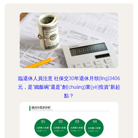
臨退休人員注意 社保交30年退休月領(lǐng)3406
元，是“鐵飯碗”還是“創(chuàng)業(yè)投資”新起
點？