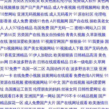
一页国
另类区另类欧美
欧美色图乱伦小说
免费成人软件
黄色网
址视频播放
国产日产美产精品
成人午夜视频
伦理视频网站
黄色
18禁网站
亚洲无码视频在线
成人无码看片
91原创社区
伦理电
影香港
成人免费
蜜桃91色色
A片视频网
国产自在线
操欧美老女
人
人人97综合精品
岛国免费
国产无码一二
蜜桃tv网站入口
国
产第66页
另类国产在线
熟女自拍偷拍
青青久视频
久草新视频
在线
激情深爱欧美激情
91视频官网国产
狠狠操-91
91我要操
国
产ts视频网站
国产美女视频网站
91视频成人下载
国产无码色色
91香蕉亚洲精品
91伊人加勒比
欧美狠狠插
日韩精品高清
黄色
av网
日本波多野吉衣
日韩在线观看精品
日本一级电影
久草网
页
97免费艹
岛国一区二区
岛国动作片在
波多野吉衣三级
亚洲
AV一卡
在线免费小视频
搞黄网站在线观看
免费色情A片网扯
91
资源在线视频
蜜桃视频网站
91中文
国产在线视频
福利爱爱网
址
岛国搬运工首页
伦理朋友的妈妈
丝袜女同
日韩性爱网址
在
线观看日本黄
亚洲国产第一网站
国产99不卡
66精品视频
国产
精品探花一区
成人免费国产大片
国产在线网址观看
欧美激情日