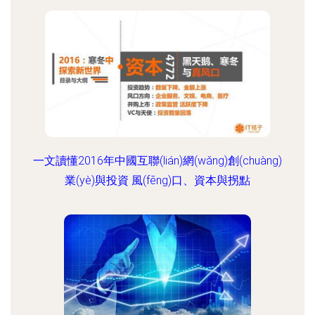
一文讀懂2016年中國互聯(lián)網(wǎng)創(chuàng)
業(yè)與投資 風(fēng)口、資本與拐點