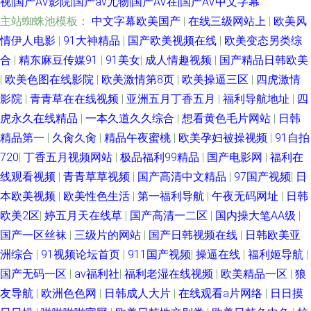
视|国产AV影院|国产av尤物|国产AV在|国产AV中文字幕
主站蜘蛛池模板：
中文字幕欧美国产
|
在线三级网站上
|
欧美风
情伊人电影
|
91大神精品
|
国产欧美视频在线
|
欧美变态另类综
合
|
精东麻豆传媒91
|
91美女
|
成人情趣视频
|
国产精品日韩欧美
|
欧美色图在线影院
|
欧美激情第8页
|
欧美操逼三区
|
四虎激情
影院
|
青青草在在线视频
|
亚洲五月丁香五月
|
福利导航地址
|
四
虎永久在线精品
|
一本久道久久综合
|
想看黄色毛片网站
|
日韩
精品第一
|
久肏久肏
|
精品午夜蜜桃
|
欧美孕妇被操视频
|
91自拍
720
|
丁香五月视频网站
|
极品福利99精品
|
国产电影网
|
福利在
线观看视频
|
青青草草视频
|
国产高清中文精品
|
97国产视频
|
日
本欧美视频
|
欧美性色生活
|
第一福利导航
|
午夜无码网址
|
日韩
欧美2区
|
婷五月天在线草
|
国产高清一二区
|
国内操大笔AA级
|
国产一区丝袜
|
三级片的网站
|
国产日韩视频在线
|
日韩欧美亚
洲综合
|
91视频论坛首页
|
911国产视频
|
操逼在线
|
福利姬导航
|
国产无码一区
|
av福利社
|
福利老湿在线视频
|
欧美精品一区
|
狼
友导航
|
欧洲色色网
|
日韩成人大片
|
在线观看a片网络
|
日日摸