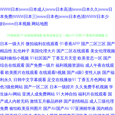
WWW日本|www日本成人|www日本高清|www日本久久|www日
本免费|WWW日本三|www日本色|www日本色清|WWW日本少
妇|www日本视频
网站地图
日本一级大片
微拍福利在线观看
91香蕉APP
国产二区三区
国产
91豆花在线看 91看片免费看 美女的bb 亚洲第一9福利社区 91啦熟女视频
精品性
乱伦种子
美国伦理大片
国产二区在线观看
美女伦理视频
99热热色 91在线色情电影 欧美丝袜足交 一级av91日韩 91香蕉外国视频 久
福利偷拍小视频
91社区国产
丁香五月天堂
欧美变态一区
国产
综合在线观看
国产免费一级片
福利视频资源站
成人午夜在线观
久九九视频免费 传媒导航在线 91海角 丁香五月社区无码 欧美91性爱 欧美性
看
欧美图片在线观看
在线观看h视频
国产a级0
变性人妖
国产福
利永久
日韩中文字幕观看
足交在线播放91
丁香五月色网站
黄
爱A区 免费的黄页亚洲 久久AⅤ 后入妹妹 91传媒在线观收看 深爱五月天婷 日
色3级抢网站
国产一区二区
日本一级婬片
久久免费手机视频
学
生妹Av网站
亚洲人成免费网站
91大神自拍
福利片在线观看
国
韩二区不卡综合 欧韩www在线观看 韩国a√中文 岛国网址 91视频综合区 91
产成人内射无码
激情五月极品婷婷
国产剧情精品
成人三级伦理
免费
偷怕欧美亚州图片
国产AV国产AV
97亚洲精华液
国内精自
精品国产99久久 影音先锋电影日韩91 成人男人影院 91久久性爱网 色久国产