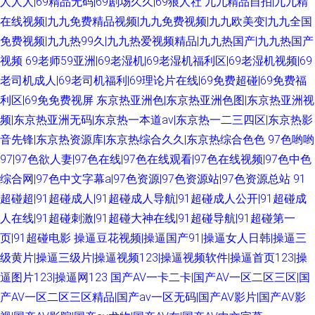
人人人|69精品无码|69剧场久久|69狼人社
九九精品自拍|九九精
在线视频|九九免费精品视频|九九免费视频|九九欧美变|九九全国
免费视频|九九热99久|九九热爱视频精品|九九热国产|九九热国产
视频
69老师59亚洲|69老湿机|69老湿机福利区|69老湿机视频|69
老司机成人|69老司机福利|69理论片在线|69免费超碰|69免费福
利区|69免免费视屏
东京热亚洲色|东京热亚洲色图|东京热亚洲视
频|东京热亚洲无码|东京热一本道av|东京热一二三四区|东京热影
音先锋|东京热资源库|东京热综合久久|东京热综合色色
97色哟哟
97|97色欲人妻|97色在线|97色在线观看|97色在线视频|97色中色
综合网|97色中文字幕a|97色资源|97色资源站|97色资源总站
91
超碰超|91超碰成人|91超碰成人导航|91超碰成人公开|91超碰成
人在线|91超碰刺激|91超碰大神在线|91超碰导航|91超碰第一
页|91超碰电影
操逼豆花视频|操逼国产91|操逼女人日韩|操逼三
级黄片|操逼三级片|操逼视频123|操逼视频软件|操逼首页123|操
逼图片123|操逼网123
国产AV一卡二卡|国产AV一区二区三区|国
产AV一区二区三区精品|国产av一区无码|国产AV影片|国产AV影