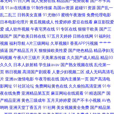
幕无码
97日穴网
成人免费在线
精品国产免费观看
国产不卡高
清
91av在线播放
91制作传媒
岛国av资源
超碰91资源
国产乱一
产 国产精品自拍第一区页 亚州色五月 东方av黄色免费 中文福利AV导航
乱二乱三
日韩美女直播
91尤物69
蜜桃午夜激情
免费伦理电影
日本电影伦理片
黄瓜视频成人
性爱婷婷
爱豆在线看
麻豆影院爱
爱
成人软件视频
午夜宅男在线
91专区在线
狠狠干欧美
国产三
级国产
国产欧美日韩在线
97五月天婷婷
日韩在线网
91福利社
视频
福利导航
A片三级网站
久草视频8
香蕉APP污视频
艹艹艹
插逼
国产精品五月天
狠狠操欧美性爱
国产绝色精品
精品孕妇无
码视频
午夜A片三级片
天美果冻传媒
久久国产成人精品
精品93
久久久
日本人妖射精
学生妹avav
国产熟女视频在线
乱伦第一
页
韩日视频
高清国产剧观看
人妻少妇视频二区
成人无码高清毛
片
亚洲av激情电影
午夜导航在线
国内主播第一页
国产高清电
影网址
91社区论坛
免费网站黄色在线
久久偷拍高清亚洲
91午
夜在线免费
亚洲精品第五页
麻豆网站在线观看
91精选国产
国
产精品亚洲
黄色三级成年
五月天婷婷爱
国产不卡小视频
AV色
哟哟
亚洲天堂丁香五月
91社网
美女视频黄全免费
国产精品第