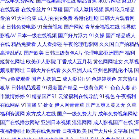
产成年免费网站
国产视频高清在线
精品香蕉
求a片网址
麻豆tv
在线观看
在线撸丝片
91草碰
国产成人激情视频
黑料吃瓜精品
视频18日本 91视频福利中文网 女同扣逼 日韩另类九区 91妻人人爽人人看片
偷拍
91大神合集
成人拍拍拍免费
香港伦理剧
日韩大片观看网
99精品久久婷婷_ 草莓视频污aqq 国产高潮久久 五月天五码 91性爱电影 成
址
日韩免费电影
91羞羞视频
国产网站
青草全福视在线
性导航
影视AV
日本一级在线视频
国产好片浮力
91久操
国产精品成人
人福利导航蜜桃 午夜剧场成人免费A片 91视频导航在线观看 精品人妻免费
在线
精品免费看
人人看操碰
午夜伦理电影网
久久国自产拍精品
高清乱码0
国产欧美
日韩三级黄色A片
伦理电影亚洲国产
福利
伊人东京热久久 97福利导航在线 免费爱爱影院 天堂BTAV在线 51无码高清
姬黄色网址
欧美伊人影院
丁香成人五月花
黄色网网址女
久草视
频最新网址
日韩大片在线看
久久亚洲人成
亚州色图乱伦小说
国
小视频 大香蕉伊人社 欧美成在线 香蕉青草伊 91性爱A片 国产精品久久高超
产va免费观看
国产人妖第二
成人影片h
91色婷婷瑟色
东京热狠
狠草
日韩精品观看
91最新国产精品
一级黄色网
91色色人妻
都
亚洲av操 91性色 草莓视屏s 超碰人人熟女 国产福利a 三级片黄色视频国内
市激情婷婷
91精品国产91
云涩福利在线导航
91视色
午夜福利
99偷拍网 国产精品一级久久 日日网站 91国语对白短视频 久久社区 日韩成人
在线网站
91直播
91处女
伊人网青青草
国产又爽又黄又无
久草
福利资源网
东方成人在线
国产一级免费大片
成年免费视频网站
一区 91n免费看导航 91深夜福利网址 美女视频九一86av 91传剧在线看 黑丝
国产在线播放网站
亚洲日本视频
淫淫网网
成人影视国产在线
深
夜福利网址
欧美在线免费看
日夜夜欧美
国产大片中文字幕
国产
自慰 亚洲激情小说网 92福利视频导航 毛片亚洲天堂久久 91love海角熟女 岛